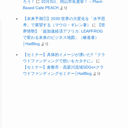
ろう！
に
10月3日、岡山市長選挙！ – Plant-
Based Cafe PEACH
より
【未来予測①】2030:世界の大変化を「水平思
考」で展望する（マウロ・ギレン著）
に
【世
界情勢】「超加速経済アフリカ: LEAPFROG
で変わる未来のビジネス地図」（椿進著）
│HatBlog
より
【セミナー】具体的イメージが湧いた!!『クラ
ウドファンディングで想いをカタチに』
に
【セミナー】倉敷市・高梁川流域SDGs×クラ
ウドファンディングセミナー│HatBlog
より